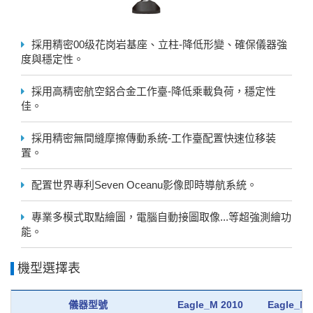
採用精密00级花岗岩基座、立柱-降低形變、確保儀器強
度與穩定性。
採用高精密航空鋁合金工作臺-降低乘載負荷，穩定性
佳。
採用精密無間縫摩擦傳動系統-工作臺配置快速位移装
置。
配置世界專利Seven Oceanu影像即時導航系統。
專業多模式取點繪圖，電腦自動接圖取像...等超強測繪功
能。
機型選擇表
儀器型號
Eagle_M 2010
Eagle_M 