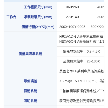
工作臺面尺寸(mm)
360*260
460*3
工作台
承載玻璃尺寸(mm)
270*140
360*2
測量行程(X*Y*Z)(mm)
200X*100Y*200Z
300X*200Y
HEXAGON-A級量測專用鏡頭
HEXAGON-A級高解析彩色1/3"C
變焦物鏡倍率：0.7-4.5X
測量與瞄準系統
呈像放大倍率：25-180X
美國七海EF系列專業版測繪軟體
示值誤差
X、Y≤(3 +5 L/1000)μm ( 
傳動系統
三軸無間隙摩擦傳動系統／三軸
照明系統
表面光源及透射光源均採用LED