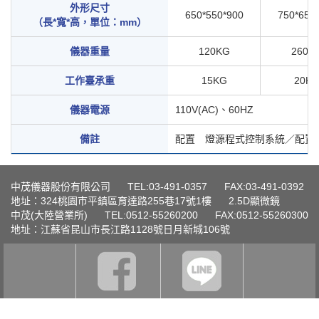
外形尺寸
650*550*900
750*650
（長*寬*高，單位：mm）
儀器重量
120KG
260K
工作臺承重
15KG
20K
儀器電源
110V(AC)、60HZ
備註
配置 燈源程式控制系統／配置
中茂儀器股份有限公司
TEL:03-491-0357
FAX:03-491-0392
地址：324桃園市平鎮區育達路255巷17號1樓
2.5D顯微鏡
中茂(大陸營業所)
TEL:0512-55260200
FAX:0512-55260300
地址：江蘇省昆山市長江路1128號日月新城106號