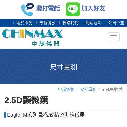
撥打電話
加入好友
關於中茂
最新消息
聯絡我們
網站地圖
公司位置
Toggle
navigat
尺寸量測
中茂儀器
尺寸量測
2.5D顯微鏡
2.5D顯微鏡
Eagle_M系列 影像式精密測繪儀器