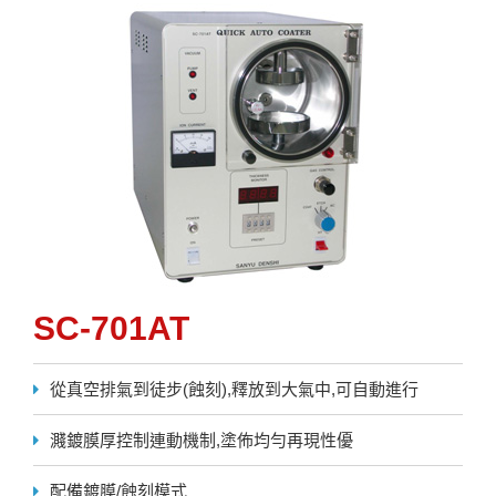
SC-701AT
從真空排氣到徒步(蝕刻),釋放到大氣中,可自動進行
濺鍍膜厚控制連動機制,塗佈均勻再現性優
配備鍍膜/蝕刻模式