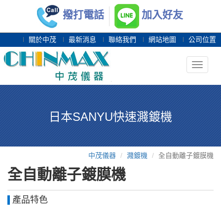
撥打電話
加入好友
關於中茂
最新消息
聯絡我們
網站地圖
公司位置
Toggle
navigat
日本SANYU快速濺鍍機
中茂儀器
濺鍍機
全自動離子鍍膜機
全自動離子鍍膜機
產品特色