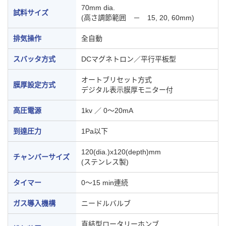
70mm dia.
試料サイズ
(高さ調節範囲 － 15, 20, 60mm)
排気操作
全自動
スバッタ方式
DCマグネトロン／平行平板型
オートブリセット方式
膜厚設定方式
デジタル表示膜厚モニター付
高圧電源
1kv ／ 0～20mA
到達圧力
1Pa以下
120(dia.)x120(depth)mm
チャンバーサイズ
(ステンレス製)
タイマー
0～15 min連続
ガス導入機構
ニードルバルブ
直結型ロータリーホンブ