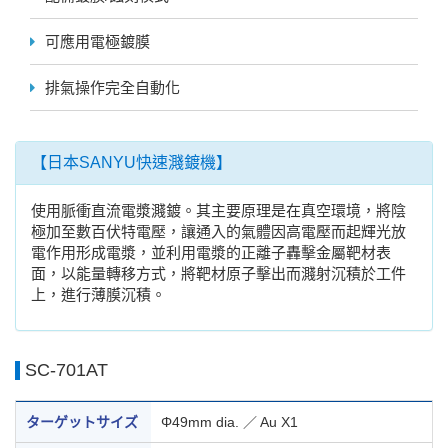
可應用電極鍍膜
排氣操作完全自動化
【日本SANYU快速濺鍍機】
使用脈衝直流電漿濺鍍。其主要原理是在真空環境，將陰
極加至數百伏特電壓，讓通入的氣體因高電壓而起輝光放
電作用形成電漿，並利用電漿的正離子轟擊金屬靶材表
面，以能量轉移方式，將靶材原子擊出而濺射沉積於工件
上，進行薄膜沉積。
SC-701AT
ターゲットサイズ
Φ49mm dia. ／ Au X1